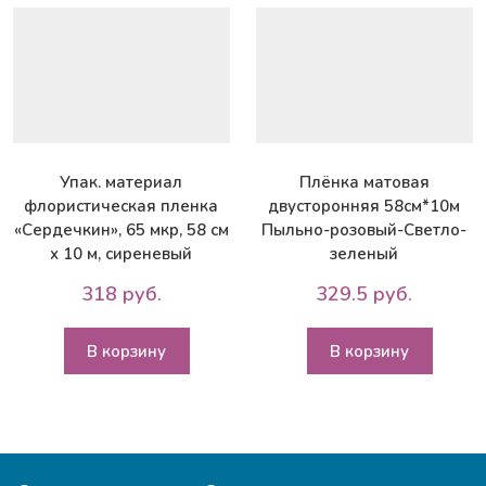
см
х
10
м,
розовый
Упак. материал
Плёнка матовая
флористическая пленка
двусторонняя 58см*10м
«Сердечкин», 65 мкр, 58 см
Пыльно-розовый-Светло-
х 10 м, сиреневый
зеленый
318 руб.
329.5 руб.
В корзину
В корзину