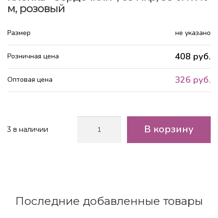
м, розовый
Размер
не указано
408 руб.
Розничная цена
326 руб.
Оптовая цена
Количество
В корзину
3 в наличии
товара
Упак.
материал
флористическая
пленка
"Сердечкин",
65
Последние добавленные товары
мкр,
58