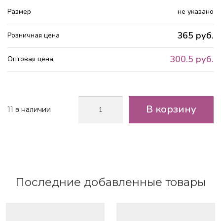
Размер
не указано
365 руб.
Розничная цена
300.5 руб.
Оптовая цена
Количество
В корзину
11 в наличии
товара
Пленка
матовая
СТРОКИ
2
стороны
Оливковый/
Последние добавленные товары
Персик
58*10м