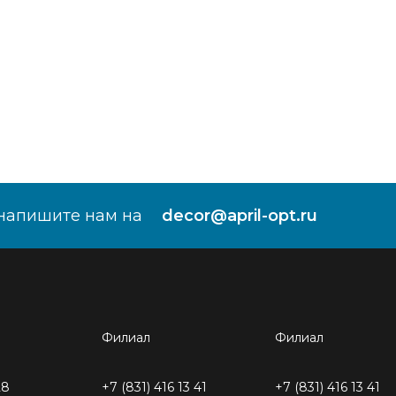
напишите нам на
decor@april-opt.ru
Филиал
Филиал
28
+7 (831) 416 13 41
+7 (831) 416 13 41