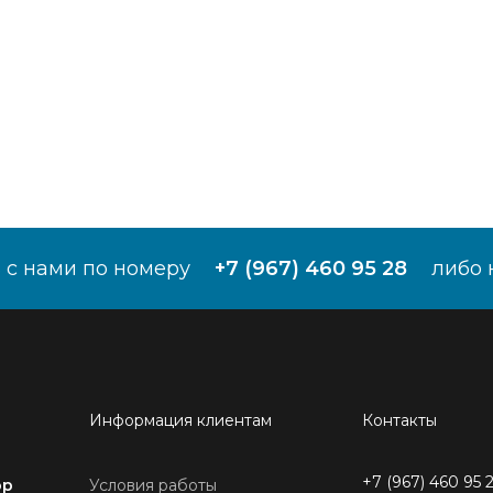
 с нами по номеру
+7 (967) 460 95 28
либо 
Информация клиентам
Контакты
+7 (967) 460 95 
ор
Условия работы