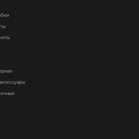
обки
еты
кеты
ериал
аксессуары
рочные