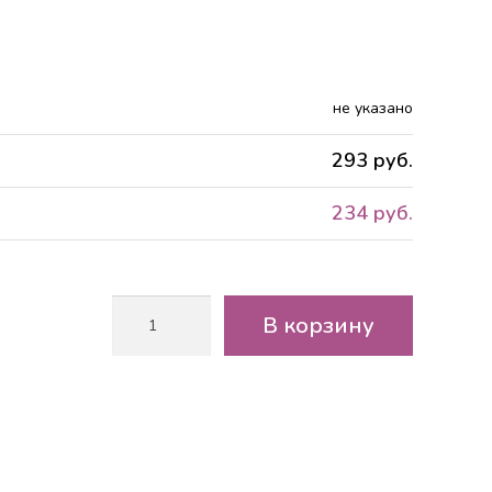
не указано
293 руб.
234 руб.
Количество
В корзину
товара
Ящик
14х14х9
см,
Мокко