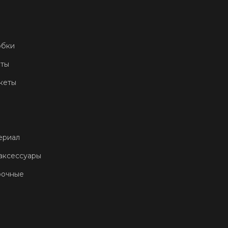
обки
еты
кеты
ериал
аксессуары
рочные