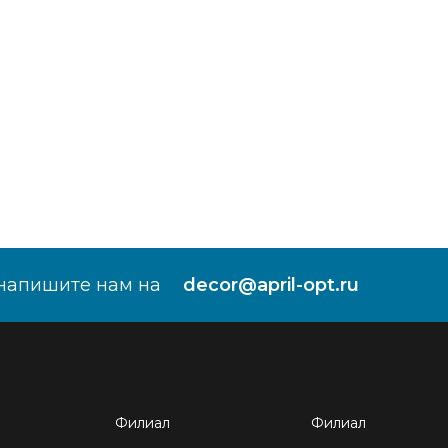
напишите нам на
decor@april-opt.ru
Филиал
Филиал