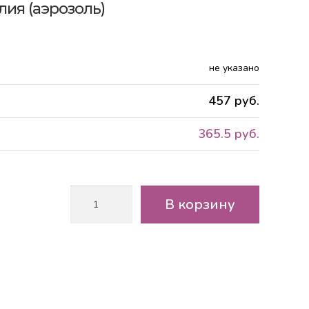
лия (аэрозоль)
не указано
457 руб.
365.5 руб.
Количество
В корзину
товара
"SIANA
Provence"
магнолия
(аэрозоль)