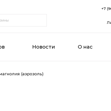
+7 (9
Л
ов
Новости
О нас
магнолия (аэрозоль)