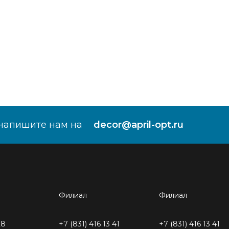
напишите нам на
decor@april-opt.ru
Филиал
Филиал
28
+7 (831) 416 13 41
+7 (831) 416 13 41