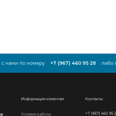
 с нами по номеру
+7 (967) 460 95 28
либо 
Информация клиентам
Контакты
+7 (967) 460 95 
ор
Условия работы