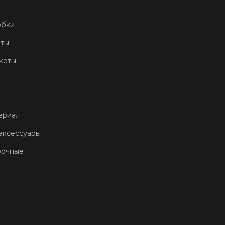
обки
еты
кеты
ериал
аксессуары
рочные