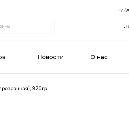
+7 (9
Л
ов
Новости
О нас
прозрачная), 920гр