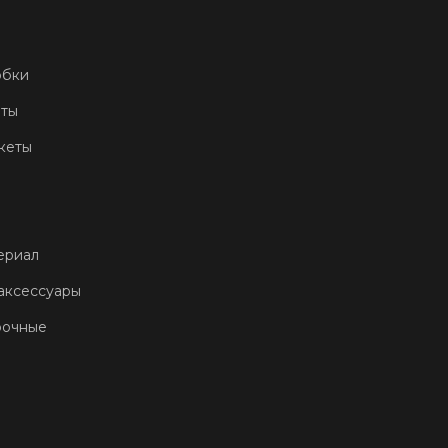
обки
еты
кеты
ериал
аксессуары
рочные