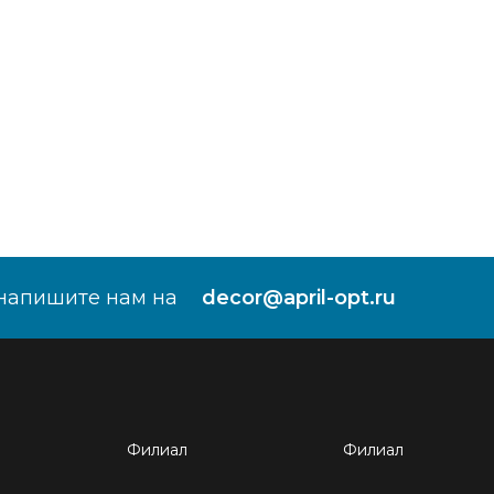
напишите нам на
decor@april-opt.ru
Филиал
Филиал