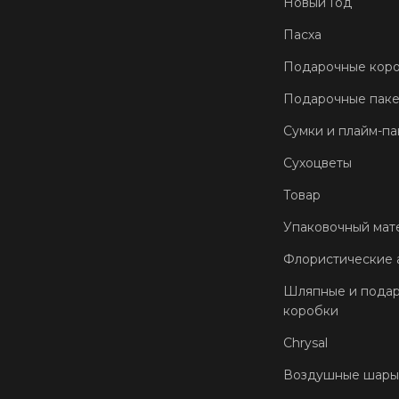
Новый Год
Пасха
Подарочные кор
Подарочные пак
Сумки и плайм-па
Сухоцветы
Товар
Упаковочный мат
Флористические 
Шляпные и пода
коробки
Chrysal
Воздушные шары