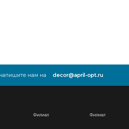
напишите нам на
decor@april-opt.ru
Филиал
Филиал