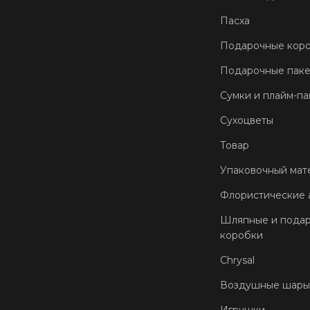
Пасха
Подарочные кор
Подарочные пак
Сумки и плайм-па
Сухоцветы
Товар
Упаковочный мат
Флористические 
Шляпные и пода
коробки
Chrysal
Воздушные шары
Игрушки