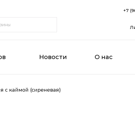
+7 (9
Л
ов
Новости
О нас
я с каймой (сиреневая)