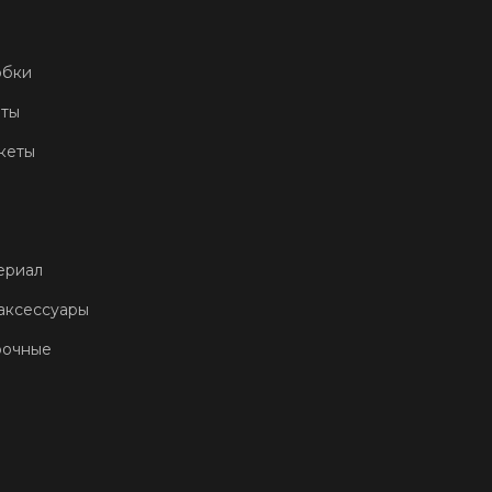
обки
еты
кеты
ериал
аксессуары
рочные