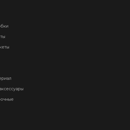
обки
еты
кеты
ериал
аксессуары
рочные