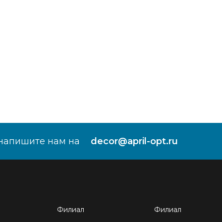
напишите нам на
decor@april-opt.ru
Филиал
Филиал