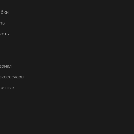
обки
еты
кеты
ериал
аксессуары
рочные