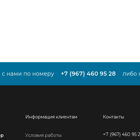
 с нами по номеру
+7 (967) 460 95 28
либо 
Информация клиентам
Контакты
+7 (967) 460 95 
ор
Условия работы