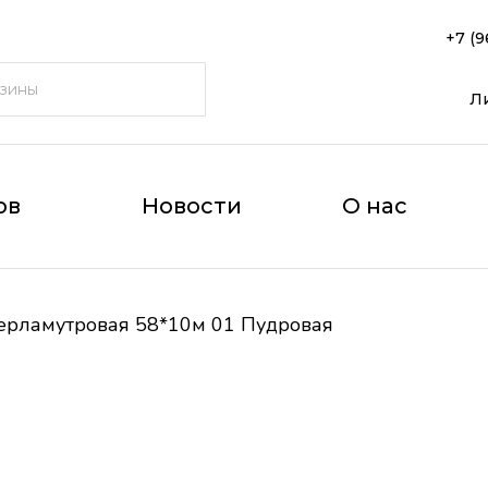
+7 (9
Л
ов
Новости
О нас
ерламутровая 58*10м 01 Пудровая