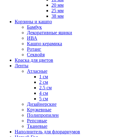
20 мм
25 мм
38 мм
Корзины и кашпо
Бамбук
Декоративные ящики
ИВА
Кашпо керамика
Ротанг
Секвойя
Краска для цветов
Ленты
Атласные
1 см
2 см
2.5 см
4 см
5 см
Дизайнерские
Кружевные
Полипропилен
Репсовые
Тканевые
Наполнитель для флорариумов