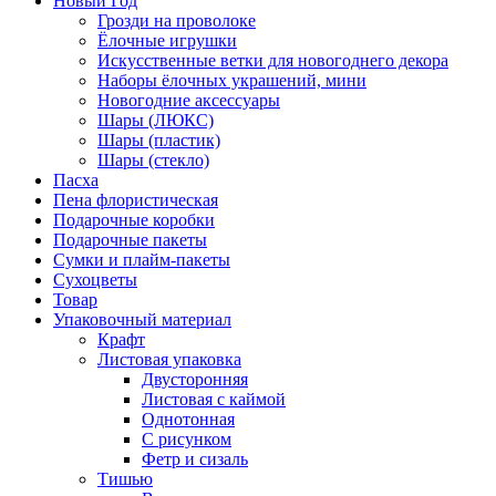
Новый Год
Грозди на проволоке
Ёлочные игрушки
Искусственные ветки для новогоднего декора
Наборы ёлочных украшений, мини
Новогодние аксессуары
Шары (ЛЮКС)
Шары (пластик)
Шары (стекло)
Пасха
Пена флористическая
Подарочные коробки
Подарочные пакеты
Сумки и плайм-пакеты
Сухоцветы
Товар
Упаковочный материал
Крафт
Листовая упаковка
Двусторонняя
Листовая с каймой
Однотонная
С рисунком
Фетр и сизаль
Тишью