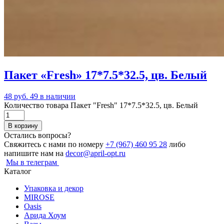
Пакет «Fresh» 17*7.5*32.5, цв. Белый
48 руб.
49 в наличии
Количество товара Пакет "Fresh" 17*7.5*32.5, цв. Белый
В корзину
Остались вопросы?
Свяжитесь с нами по номеру
+7 (967) 460 95 28
либо
напишите нам на
decor@april-opt.ru
Мы в телеграм
Каталог
Упаковка и декор
MIROSE
Oasis
Арида Хоум