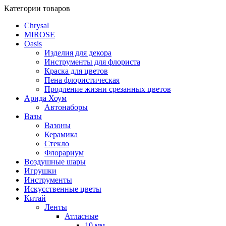
Категории товаров
Chrysal
MIROSE
Oasis
Изделия для декора
Инструменты для флориста
Краска для цветов
Пена флористическая
Продление жизни срезанных цветов
Арида Хоум
Автонаборы
Вазы
Вазоны
Керамика
Стекло
Флорариум
Воздушные шары
Игрушки
Инструменты
Искусственные цветы
Китай
Ленты
Атласные
10 мм