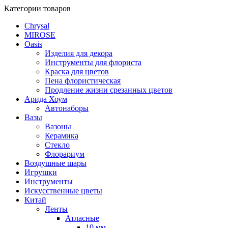
Категории товаров
Chrysal
MIROSE
Oasis
Изделия для декора
Инструменты для флориста
Краска для цветов
Пена флористическая
Продление жизни срезанных цветов
Арида Хоум
Автонаборы
Вазы
Вазоны
Керамика
Стекло
Флорариум
Воздушные шары
Игрушки
Инструменты
Искусственные цветы
Китай
Ленты
Атласные
10 мм