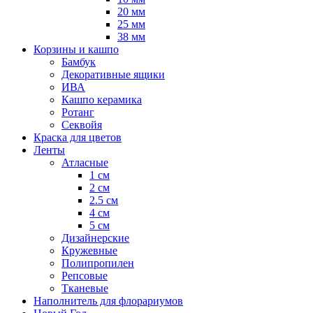
20 мм
25 мм
38 мм
Корзины и кашпо
Бамбук
Декоративные ящики
ИВА
Кашпо керамика
Ротанг
Секвойя
Краска для цветов
Ленты
Атласные
1 см
2 см
2.5 см
4 см
5 см
Дизайнерские
Кружевные
Полипропилен
Репсовые
Тканевые
Наполнитель для флорариумов