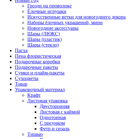
Новый Год
Грозди на проволоке
Ёлочные игрушки
Искусственные ветки для новогоднего декора
Наборы ёлочных украшений, мини
Новогодние аксессуары
Шары (ЛЮКС)
Шары (пластик)
Шары (стекло)
Пасха
Пена флористическая
Подарочные коробки
Подарочные пакеты
Сумки и плайм-пакеты
Сухоцветы
Товар
Упаковочный материал
Крафт
Листовая упаковка
Двусторонняя
Листовая с каймой
Однотонная
С рисунком
Фетр и сизаль
Тишью