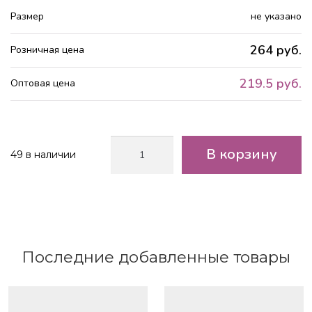
Размер
не указано
264 руб.
Розничная цена
219.5 руб.
Оптовая цена
Количество
В корзину
49 в наличии
товара
Набор
матовой
плёнки
мрамор,
10
листов
Последние добавленные товары
60*60см,
цв.голубой