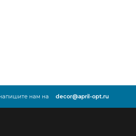
напишите нам на
decor@april-opt.ru