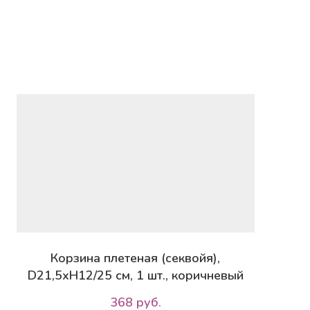
см,
24х17х14х11/17,5/25
см,
2
шт.,
натуральный
Корзина плетеная (секвойя),
D21,5хH12/25 см, 1 шт., коричневый
368 руб.