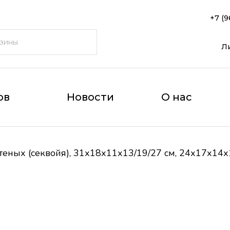
+7 (9
Л
ов
Новости
О нас
еных (секвойя), 31х18х11х13/19/27 см, 24х17х14х1