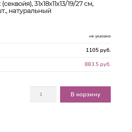
еквойя), 31х18х11х13/19/27 см,
 шт., натуральный
не указано
1105 руб.
883.5 руб.
Количество
В корзину
товара
Набор
корзин
плетеных
(секвойя),
31х18х11х13/19/27