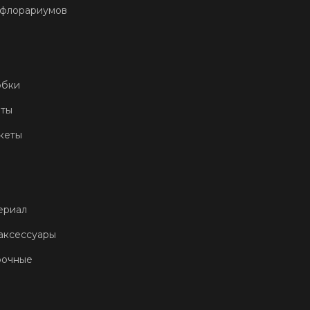
 флорариумов
обки
еты
кеты
ериал
аксессуары
рочные