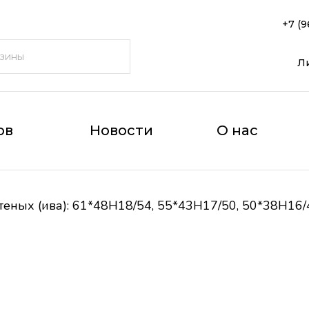
+7 (9
Л
ов
Новости
О нас
еных (ива): 61*48H18/54, 55*43H17/50, 50*38H16/4