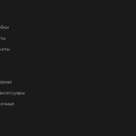
обки
еты
кеты
ериал
аксессуары
рочные