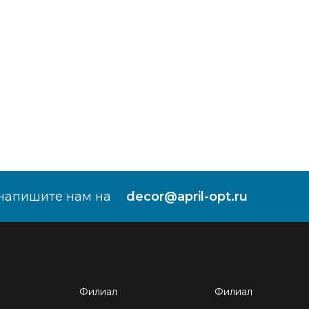
напишите нам на
decor@april-opt.ru
Филиал
Филиал