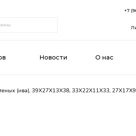
+7 (9
Л
ов
Новости
О нас
теных (ива), 39X27X13X38, 33X22X11X33, 27X17X9X