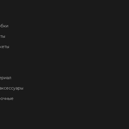
обки
еты
кеты
ериал
аксессуары
рочные