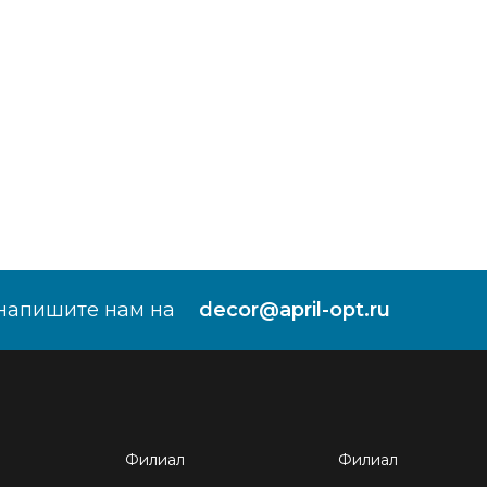
напишите нам на
decor@april-opt.ru
Филиал
Филиал