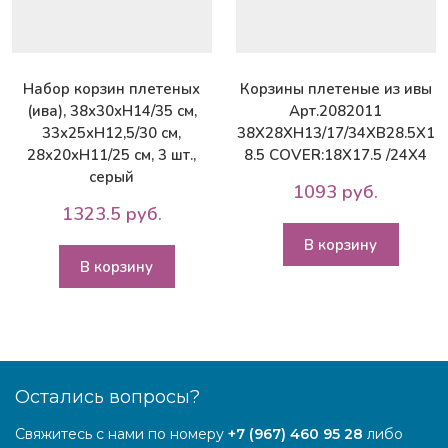
Набор корзин плетеных
Корзины плетеные из ивы
(ива), 38х30хH14/35 см,
Арт.2082011
33x25xH12,5/30 см,
38X28XH13/17/34XB28.5X1
28x20xH11/25 см, 3 шт.,
8.5 COVER:18X17.5 /24X4
серый
1093 руб.
1323.5 руб.
В корзину
В корзину
Остались вопросы?
Свяжитесь с нами по номеру
+7 (967) 460 95 28
либо