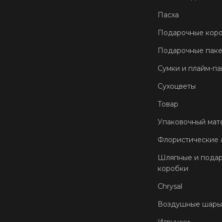
Пасха
Подарочные кор
Подарочные пак
Сумки и плайм-па
Сухоцветы
Товар
Упаковочный мат
Флористические 
Шляпные и пода
коробки
Chrysal
Воздушные шары
Игрушки