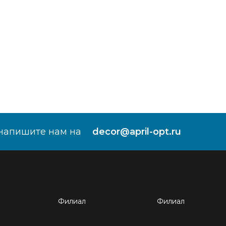
напишите нам на
decor@april-opt.ru
Филиал
Филиал