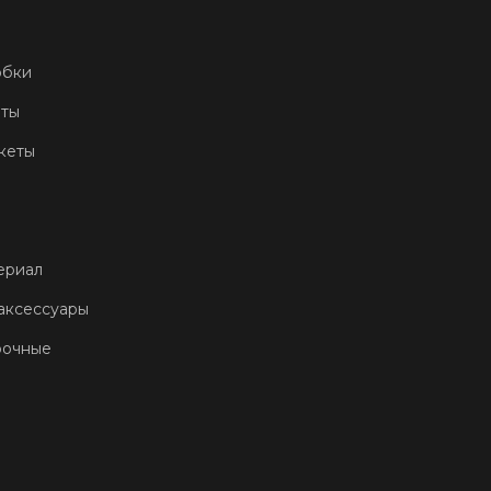
обки
еты
кеты
ериал
аксессуары
рочные