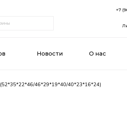
+7 (9
Л
ов
Новости
О нас
(52*35*22*46/46*29*19*40/40*23*16*24)