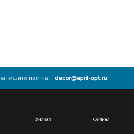
напишите нам на
decor@april-opt.ru
Филиал
Филиал