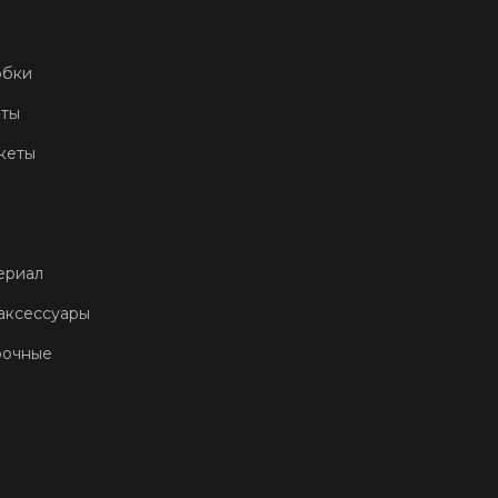
обки
еты
кеты
ериал
аксессуары
рочные