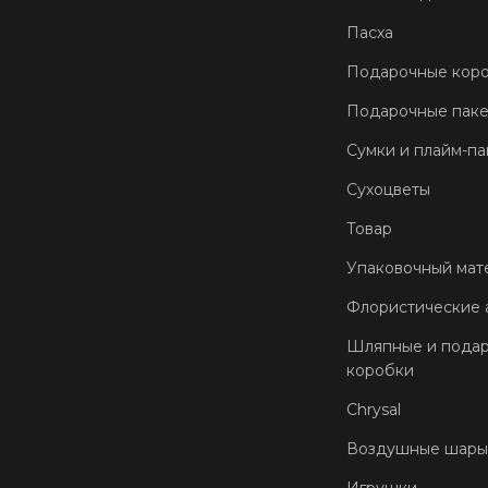
Пасха
Подарочные кор
Подарочные пак
Сумки и плайм-па
Сухоцветы
Товар
Упаковочный мат
Флористические 
Шляпные и пода
коробки
Chrysal
Воздушные шары
Игрушки