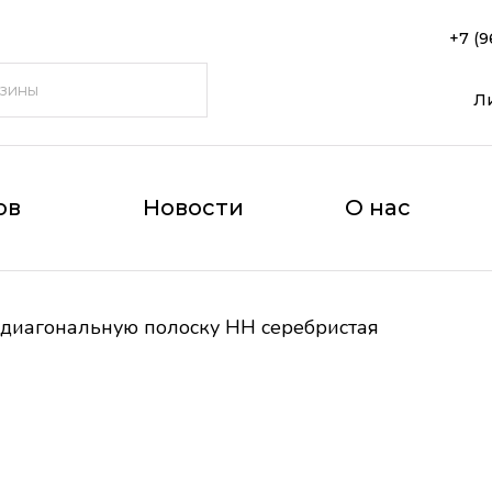
+7 (9
Л
ов
Новости
О нас
 диагональную полоску НН серебристая