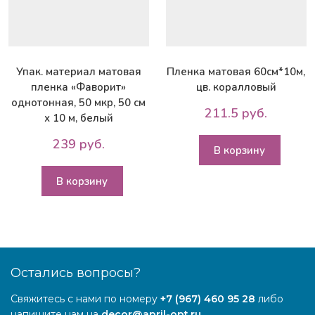
Упак. материал матовая
Пленка матовая 60см*10м,
пленка «Фаворит»
цв. коралловый
однотонная, 50 мкр, 50 см
211.5 руб.
х 10 м, белый
239 руб.
В корзину
В корзину
Остались вопросы?
Свяжитесь с нами по номеру
+7 (967) 460 95 28
либо
напишите нам на
decor@april-opt.ru