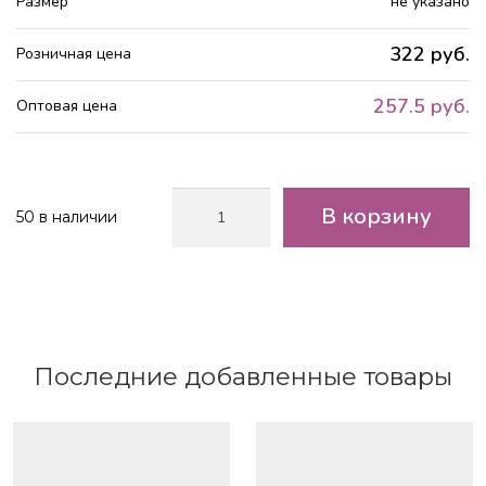
Размер
не указано
322 руб.
Розничная цена
257.5 руб.
Оптовая цена
Количество
В корзину
50 в наличии
товара
Матовая
бумага
50см*10м
65мкр.
Бордо
MN2-
Последние добавленные товары
17