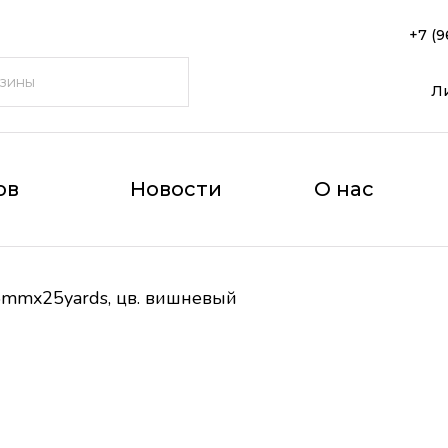
+7 (9
Л
ов
Новости
О нас
5mmx25yards, цв. вишневый