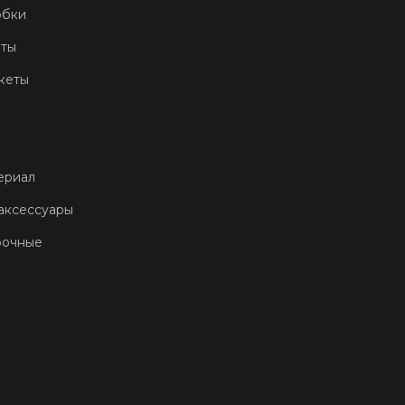
обки
еты
кеты
ериал
аксессуары
рочные