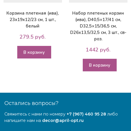
Корзина плетеная (ива),
Набор плетеных корзин
23х19х12/23 см, 1 шт.,
(ива), D40,5×17/41 см,
белый
D32,5×15/36,5 см,
D26x13,5/32,5 см, 3 шт., св-
279.5 руб.
роз.
1442 руб.
В корзину
В корзину
Остались вопросы?
Свяжитесь с нами по номеру
+7 (967) 460 95 28
либо
напишите нам на
decor@april-opt.ru