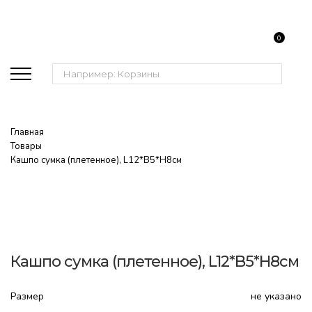
0
Поиск:
Главная
Товары
Кашпо сумка (плетенное), L12*B5*H8см
Кашпо сумка (плетенное), L12*B5*H8см
Размер
не указано