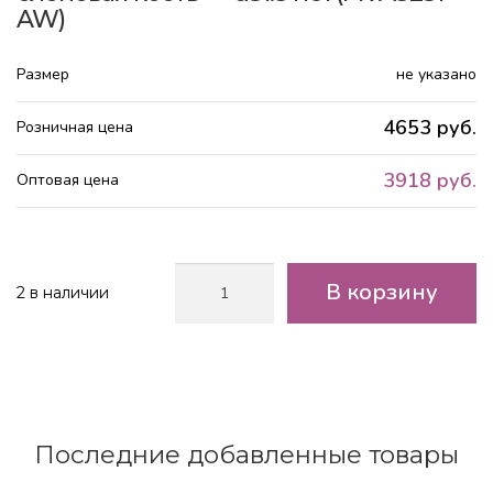
AW)
Размер
не указано
4653 руб.
Розничная цена
3918 руб.
Оптовая цена
Количество
В корзину
2 в наличии
товара
Кашпо
Мозаик
Ваза
-
файберстоун
-
Последние добавленные товары
слоновая
кость