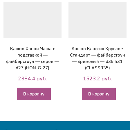
-
d31.5
h61
(MVASE31-
AW)
Кашпо Ханни Чаша с
Кашпо Классик Круглое
подставкой —
Стандарт — файберстоун
файберстоун — серое —
— кремовый — d35 h31
d27 (HON-G-27)
(CLASSR35)
2384.4 руб.
1523.2 руб.
В корзину
В корзину