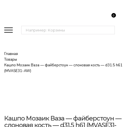
0
Поиск:
Главная
Товары
Кашпо Мозаик Ваза — файберстоун — слоновая кость — d31.5 h61
(MVASE31-AW)
Кашпо Мозаик Ваза — файберстоун —
слоновая кость — d31.5 h61 (MVASE31-