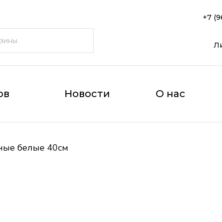
+7 (9
Л
ов
Новости
О нас
ные белые 40см