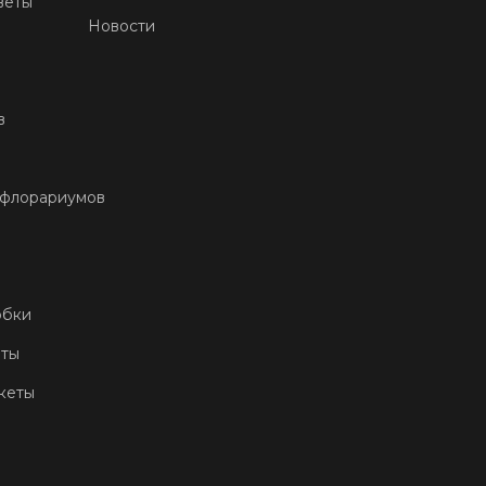
веты
Новости
в
 флорариумов
обки
еты
кеты