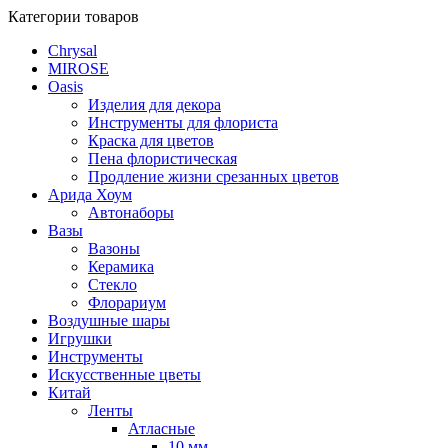
Категории товаров
Chrysal
MIROSE
Oasis
Изделия для декора
Инструменты для флориста
Краска для цветов
Пена флористическая
Продление жизни срезанных цветов
Арида Хоум
Автонаборы
Вазы
Вазоны
Керамика
Стекло
Флорариум
Воздушные шары
Игрушки
Инструменты
Искусственные цветы
Китай
Ленты
Атласные
10 мм