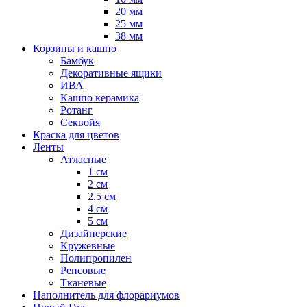
20 мм
25 мм
38 мм
Корзины и кашпо
Бамбук
Декоративные ящики
ИВА
Кашпо керамика
Ротанг
Секвойя
Краска для цветов
Ленты
Атласные
1 см
2 см
2.5 см
4 см
5 см
Дизайнерские
Кружевные
Полипропилен
Репсовые
Тканевые
Наполнитель для флорариумов