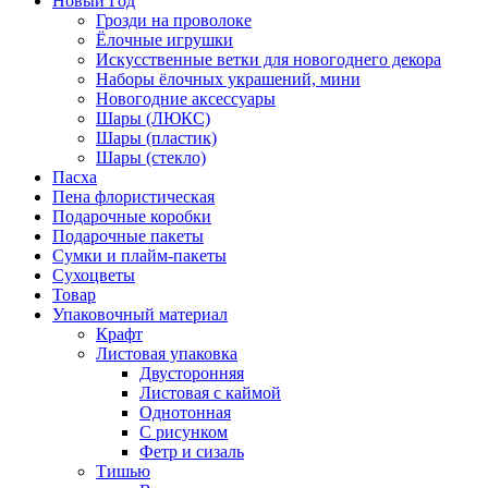
Новый Год
Грозди на проволоке
Ёлочные игрушки
Искусственные ветки для новогоднего декора
Наборы ёлочных украшений, мини
Новогодние аксессуары
Шары (ЛЮКС)
Шары (пластик)
Шары (стекло)
Пасха
Пена флористическая
Подарочные коробки
Подарочные пакеты
Сумки и плайм-пакеты
Сухоцветы
Товар
Упаковочный материал
Крафт
Листовая упаковка
Двусторонняя
Листовая с каймой
Однотонная
С рисунком
Фетр и сизаль
Тишью