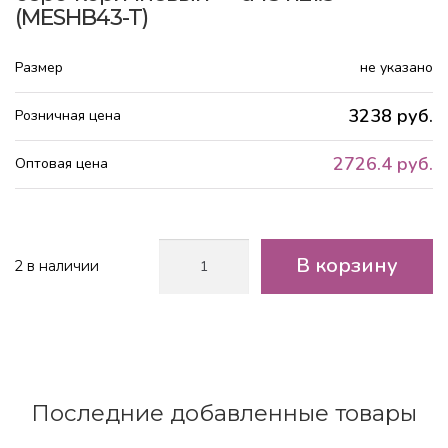
(MESHB43-T)
Размер
не указано
3238 руб.
Розничная цена
2726.4 руб.
Оптовая цена
Количество
В корзину
2 в наличии
товара
Кашпо
Лотус
Чаша
-
файберстоун
-
Последние добавленные товары
серо-
коричневый