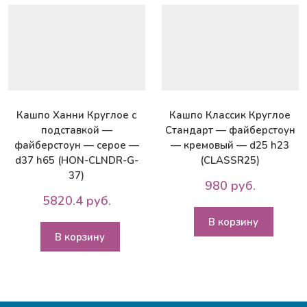
-
d43
h21.5
(MESHB43-
T)
Кашпо Ханни Круглое с
Кашпо Классик Круглое
подставкой —
Стандарт — файберстоун
файберстоун — серое —
— кремовый — d25 h23
d37 h65 (HON-CLNDR-G-
(CLASSR25)
37)
980 руб.
5820.4 руб.
В корзину
В корзину