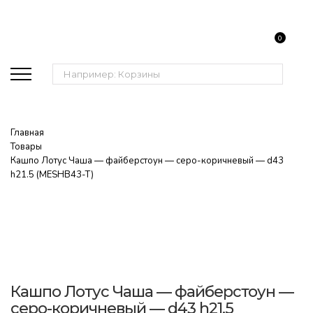
0
Поиск:
Главная
Товары
Кашпо Лотус Чаша — файберстоун — серо-коричневый — d43
h21.5 (MESHB43-T)
Кашпо Лотус Чаша — файберстоун —
серо-коричневый — d43 h21.5