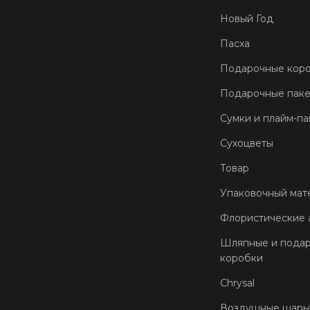
Новый Год
Пасха
Подарочные кор
Подарочные пак
Сумки и плайм-па
Сухоцветы
Товар
Упаковочный мат
Флористические 
Шляпные и пода
коробки
Chrysal
Воздушные шары