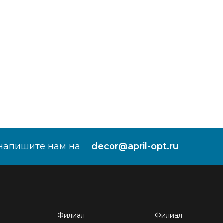
напишите нам на
decor@april-opt.ru
Филиал
Филиал