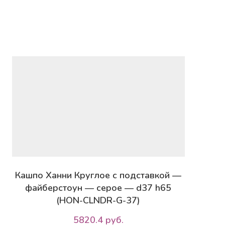
Кашпо Ханни Круглое с подставкой —
файберстоун — серое — d37 h65
(HON-CLNDR-G-37)
5820.4 руб.