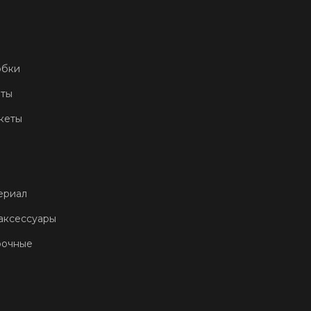
обки
еты
кеты
ериал
аксессуары
рочные