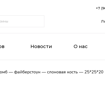
+7 (9
Л
ов
Новости
О нас
омб — файберстоун — слоновая кость — 25*25*2