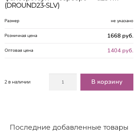
(DROUND23-SLV)
Размер
не указано
1668 руб.
Розничная цена
1404 руб.
Оптовая цена
Количество
В корзину
2 в наличии
товара
Кашпо
Геометри
Круглое
-
файберстоун
-
Последние добавленные товары
серебро
-