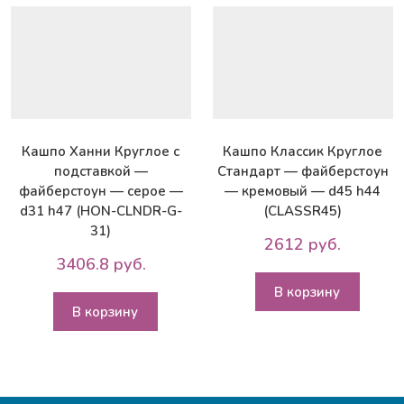
d23
h17
(DROUND23-
SLV)
Кашпо Ханни Круглое с
Кашпо Классик Круглое
подставкой —
Стандарт — файберстоун
файберстоун — серое —
— кремовый — d45 h44
d31 h47 (HON-CLNDR-G-
(CLASSR45)
31)
2612 руб.
3406.8 руб.
В корзину
В корзину