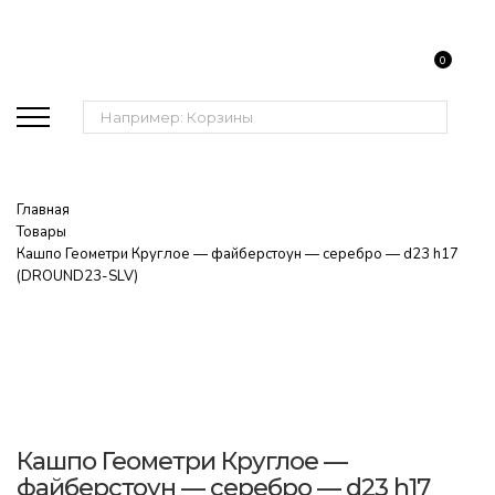
0
Поиск:
Главная
Товары
Кашпо Геометри Круглое — файберстоун — серебро — d23 h17
(DROUND23-SLV)
Кашпо Геометри Круглое —
файберстоун — серебро — d23 h17