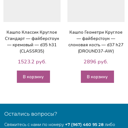
Кашпо Классик Круглое
Кашпо Геометри Круглое
Стандарт — файберстоун
— файберстоун —
— кремовый — d35 h31
слоновая кость — d37 h27
(CLASSR35)
(DROUND37-AW)
1523.2 руб.
2896 руб.
В корзину
В корзину
Остались вопросы?
Свяжитесь с нами по номеру
+7 (967) 460 95 28
либо