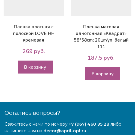
Пленка плотная c
Пленка матовая
полоской LOVE НН
однотонная «Квадрат»
кремовая
58*58сm; 20шт/уп, белый
111
269 руб.
187.5 руб.
В корзину
В корзину
Остались вопросы?
Свяжитесь с нами по номеру
+7 (967) 460 95 28
либо
напишите нам на
decor@april-opt.ru