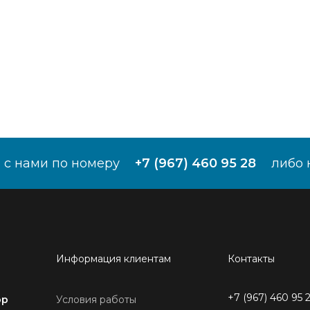
 с нами по номеру
+7 (967) 460 95 28
либо 
Информация клиентам
Контакты
+7 (967) 460 95 
ор
Условия работы