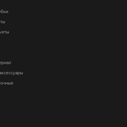
обки
еты
кеты
ериал
аксессуары
рочные