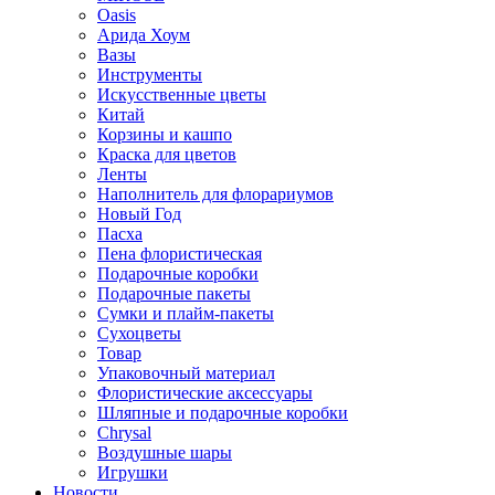
Oasis
Арида Хоум
Вазы
Инструменты
Искусственные цветы
Китай
Корзины и кашпо
Краска для цветов
Ленты
Наполнитель для флорариумов
Новый Год
Пасха
Пена флористическая
Подарочные коробки
Подарочные пакеты
Сумки и плайм-пакеты
Сухоцветы
Товар
Упаковочный материал
Флористические аксессуары
Шляпные и подарочные коробки
Chrysal
Воздушные шары
Игрушки
Новости