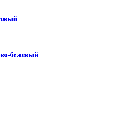
товый
зово-бежевый