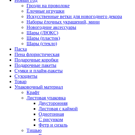
Новый Год
Грозди на проволоке
Ёлочные игрушки
Искусственные ветки для новогоднего декора
Наборы ёлочных украшений, мини
Новогодние аксессуары
Шары (ЛЮКС)
Шары (пластик)
Шары (стекло)
Пасха
Пена флористическая
Подарочные коробки
Подарочные пакеты
Сумки и плайм-пакеты
Сухоцветы
Товар
Упаковочный материал
Крафт
Листовая упаковка
Двусторонняя
Листовая с каймой
Однотонная
С рисунком
Фетр и сизаль
Тишью