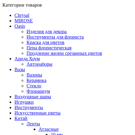
Категории товаров
Chrysal
MIROSE
Oasis
Изделия для декора
Инструменты для флориста
Краска для цветов
Пена флористическая
Продление жизни срезанных цветов
Арида Хоум
Автонаборы
Вазы
Вазоны
Керамика
Стекло
Флорариум
Воздушные шары
Игрушки
Инструменты
Искусственные цветы
Китай
Ленты
Атласные
10 мм