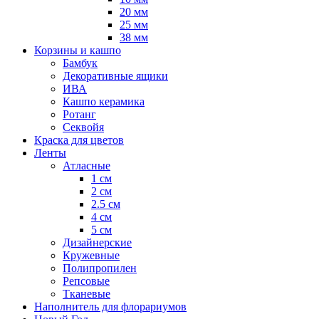
20 мм
25 мм
38 мм
Корзины и кашпо
Бамбук
Декоративные ящики
ИВА
Кашпо керамика
Ротанг
Секвойя
Краска для цветов
Ленты
Атласные
1 см
2 см
2.5 см
4 см
5 см
Дизайнерские
Кружевные
Полипропилен
Репсовые
Тканевые
Наполнитель для флорариумов