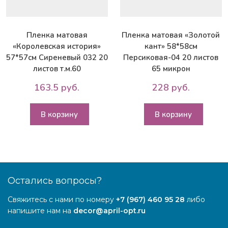
Пленка матовая
Пленка матовая «Золотой
«Королевская история»
кант» 58*58см
57*57см Сиреневый 032 20
Персиковая-04 20 листов
листов т.м.60
65 микрон
163.5 руб.
228 руб.
В корзину
В корзину
Остались вопросы?
Свяжитесь с нами по номеру
+7 (967) 460 95 28
либо
напишите нам на
decor@april-opt.ru