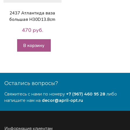
2437 Атлантида ваза
большая H30D13.8cm
470 руб.
В корзину
Остались вопросы?
Свяжитесь с нами по номеру
+7 (967) 460 95 28
либо
напишите нам на
decor@april-opt.ru
Информация клиентам