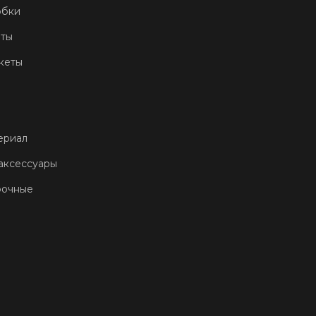
обки
еты
кеты
ериал
аксессуары
рочные