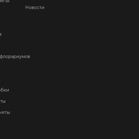
веты
Новости
в
 флорариумов
обки
еты
кеты