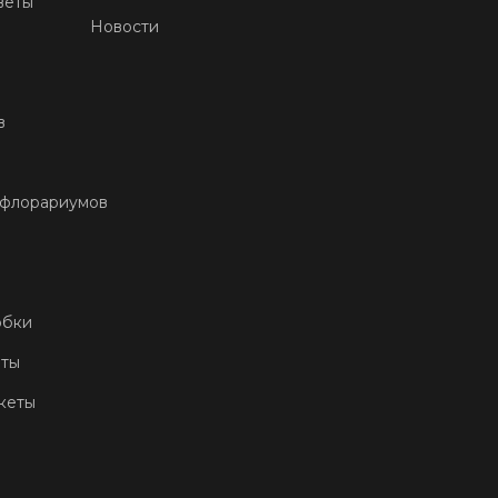
веты
Новости
в
 флорариумов
обки
еты
кеты