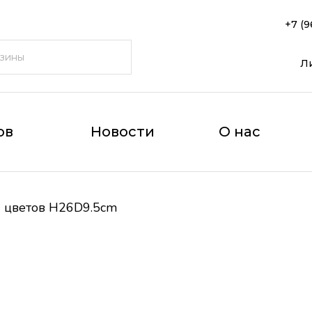
+7 (9
Л
ов
Новости
О нас
 цветов H26D9.5cm